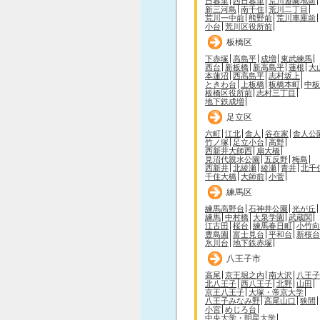
日暮里
西日暮里
荒川遊園地前
新三河島
南千住
荒川二丁目
荒川一中前
熊野前
荒川車庫前
小台
荒川区役所前
板橋区
下赤塚
高島平
成増
東武練馬
西台
新板橋
新高島平
蓮根
大
本蓮沼
西高島平
志村坂上
ときわ台
上板橋
板橋本町
中板
板橋区役所前
志村三丁目
地下鉄成増
足立区
六町
江北
舎人
谷在家
舎人公
竹ノ塚
足立小台
高野
西新井大師西
扇大橋
見沼代親水公園
五反野
梅島
西新井
北綾瀬
綾瀬
青井
北千
千住大橋
大師前
小菅
練馬区
練馬高野台
石神井公園
光が丘
練馬
中村橋
大泉学園
武蔵関
江古田
桜台
練馬春日町
小竹向
豊島園
富士見台
平和台
新桜台
氷川台
地下鉄赤塚
八王子市
高尾
京王堀之内
南大沢
八王子
北八王子
西八王子
北野
山田
京王八王子
大塚・帝京大学
八王子みなみ野
高尾山口
狭間
小宮
めじろ台
中央大学・明星大学