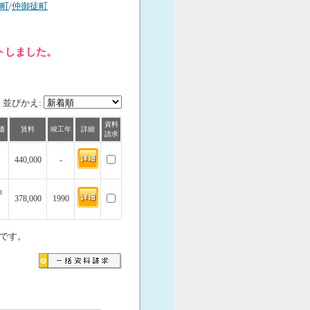
町
/
仲御徒町
トしました。
並びかえ:
資料
価
賃料
竣工年
詳細
請求
440,000
-
坪
378,000
1990
です。