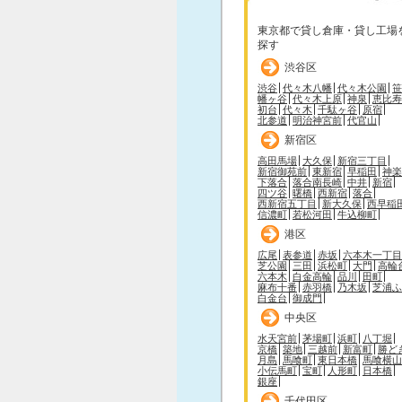
東京都で貸し倉庫・貸し工場
探す
渋谷区
渋谷
代々木八幡
代々木公園
笹
幡ヶ谷
代々木上原
神泉
恵比寿
初台
代々木
千駄ヶ谷
原宿
北参道
明治神宮前
代官山
新宿区
高田馬場
大久保
新宿三丁目
新宿御苑前
東新宿
早稲田
神楽
下落合
落合南長崎
中井
新宿
四ツ谷
曙橋
西新宿
落合
西新宿五丁目
新大久保
西早稲
信濃町
若松河田
牛込柳町
港区
広尾
表参道
赤坂
六本木一丁目
芝公園
三田
浜松町
大門
高輪
六本木
白金高輪
品川
田町
麻布十番
赤羽橋
乃木坂
芝浦ふ
白金台
御成門
中央区
水天宮前
茅場町
浜町
八丁堀
京橋
築地
三越前
新富町
勝ど
月島
馬喰町
東日本橋
馬喰横山
小伝馬町
宝町
人形町
日本橋
銀座
千代田区