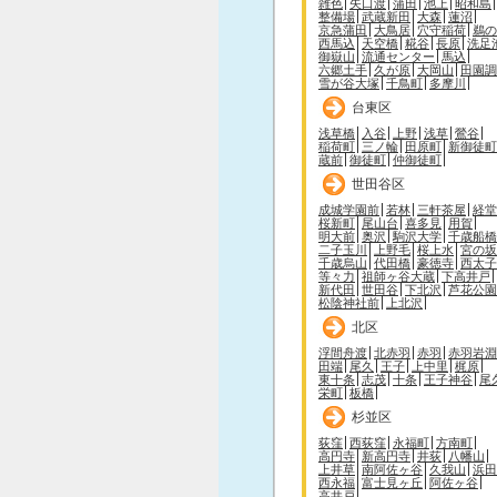
雑色
矢口渡
蒲田
池上
昭和島
整備場
武蔵新田
大森
蓮沼
京急蒲田
大鳥居
穴守稲荷
鵜の
西馬込
天空橋
糀谷
長原
洗足
御嶽山
流通センター
馬込
六郷土手
久が原
大岡山
田園調
雪が谷大塚
千鳥町
多摩川
台東区
浅草橋
入谷
上野
浅草
鶯谷
稲荷町
三ノ輪
田原町
新御徒町
蔵前
御徒町
仲御徒町
世田谷区
成城学園前
若林
三軒茶屋
経堂
桜新町
尾山台
喜多見
用賀
明大前
奥沢
駒沢大学
千歳船橋
二子玉川
上野毛
桜上水
宮の坂
千歳烏山
代田橋
豪徳寺
西太子
等々力
祖師ヶ谷大蔵
下高井戸
新代田
世田谷
下北沢
芦花公園
松陰神社前
上北沢
北区
浮間舟渡
北赤羽
赤羽
赤羽岩淵
田端
尾久
王子
上中里
梶原
東十条
志茂
十条
王子神谷
尾
栄町
板橋
杉並区
荻窪
西荻窪
永福町
方南町
高円寺
新高円寺
井荻
八幡山
上井草
南阿佐ヶ谷
久我山
浜田
西永福
富士見ヶ丘
阿佐ヶ谷
高井戸