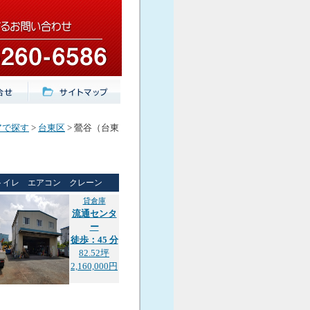
アで探す
>
台東区
> 鶯谷（台東
トイレ エアコン クレーン
貸倉庫
流通センタ
ー
徒歩：45 分
82.52坪
2,160,000円