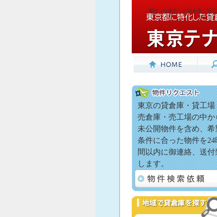
鶯谷（台東区）の貸倉庫・貸工
東京の貸倉庫・貸工場
売倉庫・売工場の中か
未公開物件を含め、希
条件に合った物件を24
間以内に御連絡、送付
します。