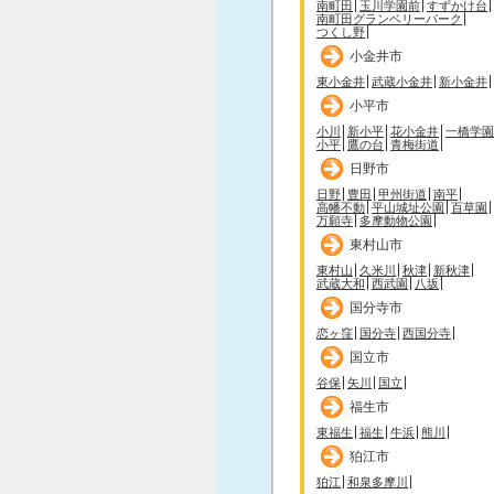
南町田
玉川学園前
すずかけ台
南町田グランベリーパーク
つくし野
小金井市
東小金井
武蔵小金井
新小金井
小平市
小川
新小平
花小金井
一橋学園
小平
鷹の台
青梅街道
日野市
日野
豊田
甲州街道
南平
高幡不動
平山城址公園
百草園
万願寺
多摩動物公園
東村山市
東村山
久米川
秋津
新秋津
武蔵大和
西武園
八坂
国分寺市
恋ヶ窪
国分寺
西国分寺
国立市
谷保
矢川
国立
福生市
東福生
福生
牛浜
熊川
狛江市
狛江
和泉多摩川