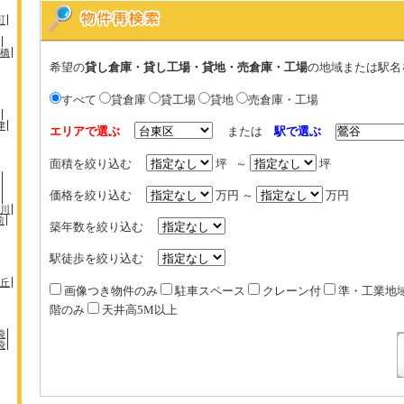
町
橋
希望の
貸し倉庫・貸し工場・貸地・売倉庫・工場
の地域または駅名
すべて
貸倉庫
貸工場
貸地
売倉庫・工場
津
エリアで選ぶ
または
駅で選ぶ
面積を絞り込む
坪 ～
坪
価格を絞り込む
万円 ～
万円
川
前
築年数を絞り込む
駅徒歩を絞り込む
丘
画像つき物件のみ
駐車スペース
クレーン付
準・工業地
階のみ
天井高5M以上
袋
袋