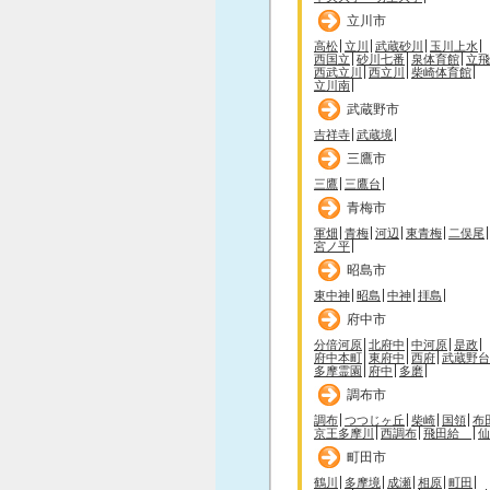
立川市
高松
立川
武蔵砂川
玉川上水
西国立
砂川七番
泉体育館
立飛
西武立川
西立川
柴崎体育館
立川南
武蔵野市
吉祥寺
武蔵境
三鷹市
三鷹
三鷹台
青梅市
軍畑
青梅
河辺
東青梅
二俣尾
宮ノ平
昭島市
東中神
昭島
中神
拝島
府中市
分倍河原
北府中
中河原
是政
府中本町
東府中
西府
武蔵野台
多摩霊園
府中
多磨
調布市
調布
つつじヶ丘
柴崎
国領
布
京王多摩川
西調布
飛田給
仙
町田市
鶴川
多摩境
成瀬
相原
町田