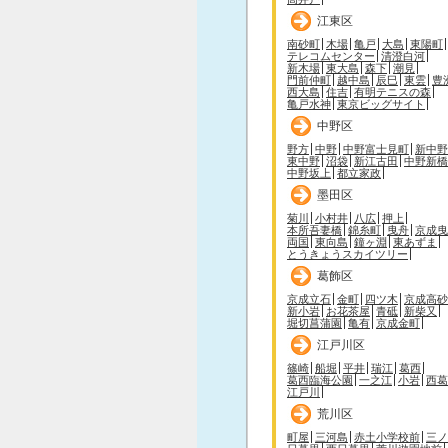
江東区
南砂町
木場
亀戸
大島
東陽町
テレコムセンター
清澄白河
新木場
東大島
森下
潮見
門前仲町
越中島
辰巳
東雲
豊
西大島
住吉
有明テニスの森
亀戸水神
東京ビッグサイト
中野区
野方
中野
中野富士見町
新中野
東中野
沼袋
新江古田
中野新橋
中野坂上
都立家政
墨田区
菊川
小村井
八広
押上
本所吾妻橋
錦糸町
曳舟
京成曳
両国
東向島
鐘ヶ淵
東あずま
とうきょうスカイツリー
葛飾区
京成立石
金町
四ツ木
京成高砂
新小岩
お花茶屋
青砥
新柴又
堀切菖蒲園
亀有
京成金町
江戸川区
篠崎
船堀
平井
瑞江
葛西
葛西臨海公園
一之江
小岩
西葛
江戸川
荒川区
町屋
三河島
赤土小学校前
三ノ