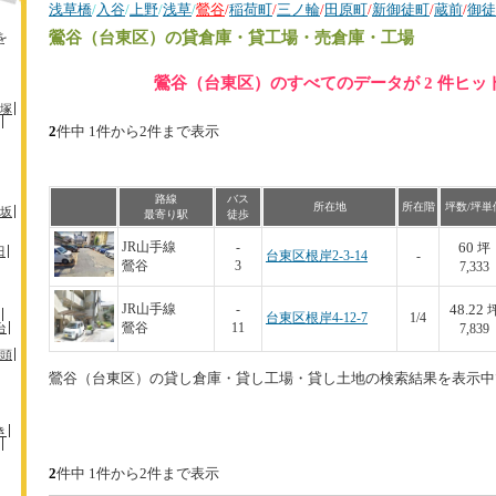
浅草橋
/
入谷
/
上野
/
浅草
/
鶯谷
/
稲荷町
/
三ノ輪
/
田原町
/
新御徒町
/
蔵前
/
御徒
鶯谷（台東区）
の貸倉庫・貸工場・売倉庫・工場
を
鶯谷（台東区）のすべてのデータが 2 件ヒッ
塚
2
件中 1件から2件まで表示
路線
バス
所在地
所在階
坪数/坪単
坂
最寄り駅
徒歩
60
JR山手線
-
坪
田
台東区根岸2-3-14
-
鶯谷
3
7,333
48.22
JR山手線
-
台東区根岸4-12-7
1/4
台
鶯谷
11
7,839
頭
鶯谷（台東区）の貸し倉庫・貸し工場・貸し土地の検索結果を表示中
き
2
件中 1件から2件まで表示