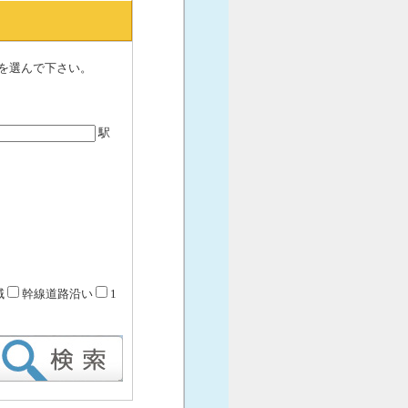
を選んで下さい。
駅
域
幹線道路沿い
1