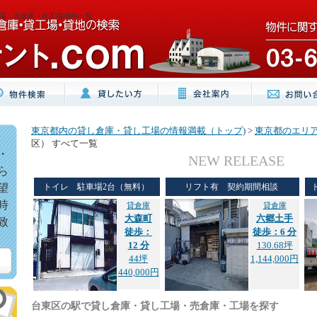
場・売倉庫・売工場|物件一覧
東京都内の貸し倉庫・貸し工場の情報満載（トップ)
>
東京都のエリ
区） すべて一覧
・
NEW RELEASE
ら
望
トイレ 駐車場2台（無料）
リフト有 契約期間相談
時
貸倉庫
貸倉庫
大森町
六郷土手
致
徒歩：
徒歩：6 分
12 分
130.68坪
44坪
1,144,000円
440,000円
台東区の駅で貸し倉庫・貸し工場・売倉庫・工場を探す