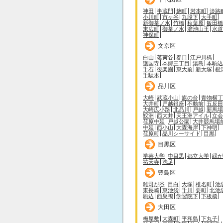
神田
半蔵門
麹町
岩本町
淡路
小川町
市ヶ谷
九段下
大手町
新御茶ノ水
竹橋
秋葉原
飯田橋
末広町
御茶ノ水
溜池山王
水道
神保町
文京区
白山
茗荷谷
春日
江戸川橋
護国寺
本郷三丁目
湯島
本駒込
千石
後楽園
東大前
新大塚
根
千駄木
品川区
大崎
武蔵小山
旗の台
青物横丁
大井町
戸越銀座
不動前
五反田
大崎広小路
北品川
戸越
新馬場
鮫洲
西大井
天王洲アイル
立会
荏原中延
戸越公園
大井競馬場
中延
西小山
大森海岸
下神明
荏原町
品川シーサイド
目黒
目黒区
学芸大学
中目黒
都立大学
緑が
祐天寺
洗足
豊島区
雑司が谷
目白
大塚
椎名町
池
東長崎
東池袋
千川
要町
北池
駒込
西巣鴨
学習院下
下板橋
大田区
梅屋敷
大森町
平和島
下丸子