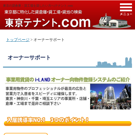
東京の貸倉庫・貸工場を貸したい方へ|テナント.com
M
トップページ
> オーナーサポート
オーナーサポート