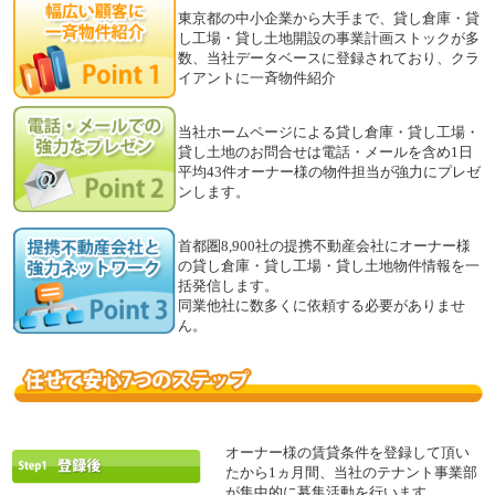
東京都の中小企業から大手まで、貸し倉庫・貸
し工場・貸し土地開設の事業計画ストックが多
数、当社データベースに登録されており、クラ
イアントに一斉物件紹介
当社ホームページによる貸し倉庫・貸し工場・
貸し土地のお問合せは電話・メールを含め1日
平均43件オーナー様の物件担当が強力にプレゼ
ンします。
首都圏8,900社の提携不動産会社にオーナー様
の貸し倉庫・貸し工場・貸し土地物件情報を一
括発信します。
同業他社に数多くに依頼する必要がありませ
ん。
オーナー様の賃貸条件を登録して頂い
たから1ヵ月間、当社のテナント事業部
が集中的に募集活動を行います。