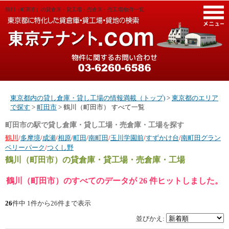
鶴川（町田市）の貸倉庫・貸工場・売倉庫・売工場|物件一覧
M
東京都内の貸し倉庫・貸し工場の情報満載（トップ)
>
東京都のエリア
で探す
>
町田市
> 鶴川（町田市） すべて一覧
町田市の駅で貸し倉庫・貸し工場・売倉庫・工場を探す
鶴川
/
多摩境
/
成瀬
/
相原
/
町田
/
南町田
/
玉川学園前
/
すずかけ台
/
南町田グラン
ベリーパーク
/
つくし野
鶴川（町田市）
の貸倉庫・貸工場・売倉庫・工場
鶴川（町田市）のすべてのデータが 26 件ヒットしました。
26
件中 1件から26件まで表示
並びかえ: