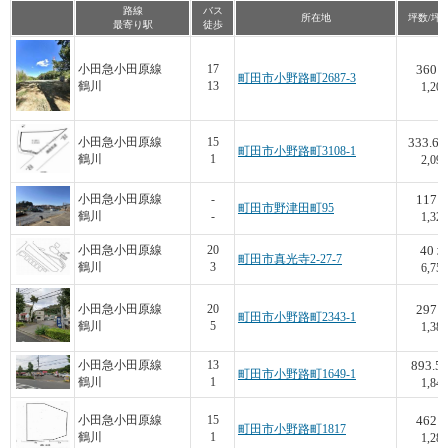
路線
バス
所在地
坪数/坪
最寄り駅
徒歩
360
小田急小田原線
17
町田市小野路町2687-3
鶴川
13
1,200
333.65
小田急小田原線
15
町田市小野路町3108-1
鶴川
1
2,098
117
小田急小田原線
-
町田市野津田町95
鶴川
-
1,325
40
小田急小田原線
20
町田市真光寺2-27-7
鶴川
3
6,750
297
小田急小田原線
20
町田市小野路町2343-1
鶴川
5
1,380
893.5
小田急小田原線
13
町田市小野路町1649-1
鶴川
1
1,847
462
小田急小田原線
15
町田市小野路町1817
鶴川
1
1,286