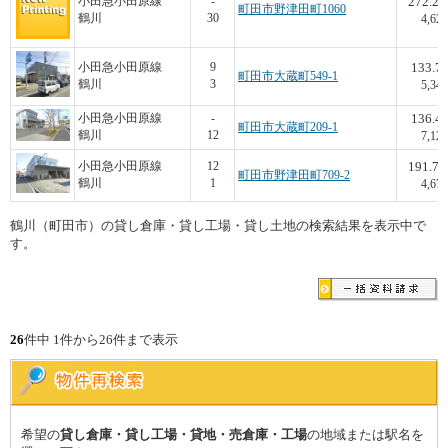
272.28
小田急小田原線
-
町田市野津田町1060
鶴川
30
4,628
133.7
小田急小田原線
9
町田市大蔵町549-1
鶴川
3
5,340
136.4
小田急小田原線
-
町田市大蔵町209-1
鶴川
12
7,126
191.72
小田急小田原線
12
町田市野津田町709-2
鶴川
1
4,676
鶴川（町田市）の貸し倉庫・貸し工場・貸し土地の検索結果を表示中で
す。
26
件中 1件から26件まで表示
希望の
貸し倉庫・貸し工場・貸地・売倉庫・工場
の地域または駅名を