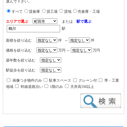
選んで下さい。
すべて
貸倉庫
貸工場
貸地
売倉庫・工場
エリアで選ぶ
または
駅で選ぶ
駅
面積を絞り込む
坪 ～
坪
価格を絞り込む
万円 ～
万円
築年数を絞り込む
駅徒歩を絞り込む
画像つき物件のみ
駐車スペース
クレーン付
準・工業
地域
幹線道路沿い
1階のみ
天井高5M以上