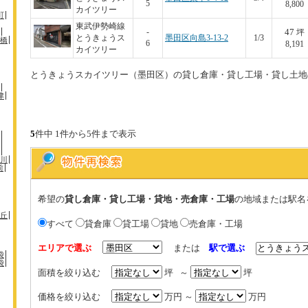
5
8,800
カイツリー
町
東武伊勢崎線
47
-
坪
とうきょうス
墨田区向島3-13-2
1/3
橋
6
8,191
カイツリー
とうきょうスカイツリー（墨田区）の貸し倉庫・貸し工場・貸し土地
津
5
件中 1件から5件まで表示
川
前
希望の
貸し倉庫・貸し工場・貸地・売倉庫・工場
の地域または駅名
丘
すべて
貸倉庫
貸工場
貸地
売倉庫・工場
エリアで選ぶ
または
駅で選ぶ
袋
袋
面積を絞り込む
坪 ～
坪
価格を絞り込む
万円 ～
万円