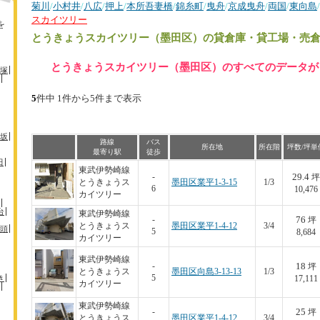
菊川
/
小村井
/
八広
/
押上
/
本所吾妻橋
/
錦糸町
/
曳舟
/
京成曳舟
/
両国
/
東向島
/
スカイツリー
を
とうきょうスカイツリー（墨田区）
の貸倉庫・貸工場・売
とうきょうスカイツリー（墨田区）のすべてのデータが 
塚
5
件中 1件から5件まで表示
坂
路線
バス
所在地
所在階
坪数/坪単
最寄り駅
徒歩
田
東武伊勢崎線
29.4
-
坪
とうきょうス
墨田区業平1-3-15
1/3
6
10,476
カイツリー
台
東武伊勢崎線
76
-
坪
とうきょうス
墨田区業平1-4-12
3/4
頭
5
8,684
カイツリー
東武伊勢崎線
18
-
坪
とうきょうス
墨田区向島3-13-13
1/3
き
5
17,111
カイツリー
東武伊勢崎線
25
-
坪
とうきょうス
墨田区業平1-4-12
3/4