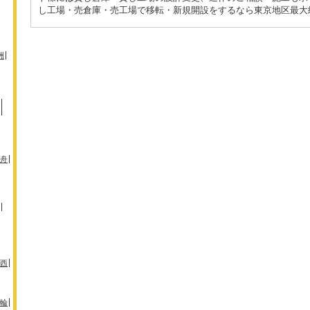
し工場・売倉庫・売工場で移転・新規開設をするなら東京地区最大級
洲
舟
西
輪