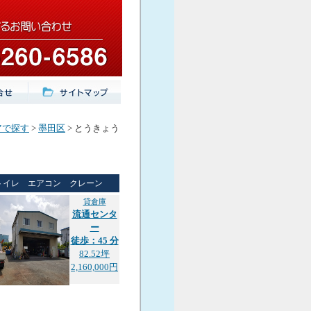
アで探す
>
墨田区
> とうきょう
トイレ エアコン クレーン
貸倉庫
流通センタ
ー
徒歩：45 分
82.52坪
2,160,000円