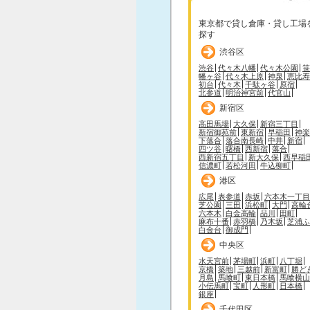
東京都で貸し倉庫・貸し工場
探す
渋谷区
渋谷
代々木八幡
代々木公園
笹
幡ヶ谷
代々木上原
神泉
恵比寿
初台
代々木
千駄ヶ谷
原宿
北参道
明治神宮前
代官山
新宿区
高田馬場
大久保
新宿三丁目
新宿御苑前
東新宿
早稲田
神楽
下落合
落合南長崎
中井
新宿
四ツ谷
曙橋
西新宿
落合
西新宿五丁目
新大久保
西早稲
信濃町
若松河田
牛込柳町
港区
広尾
表参道
赤坂
六本木一丁目
芝公園
三田
浜松町
大門
高輪
六本木
白金高輪
品川
田町
麻布十番
赤羽橋
乃木坂
芝浦ふ
白金台
御成門
中央区
水天宮前
茅場町
浜町
八丁堀
京橋
築地
三越前
新富町
勝ど
月島
馬喰町
東日本橋
馬喰横山
小伝馬町
宝町
人形町
日本橋
銀座
千代田区