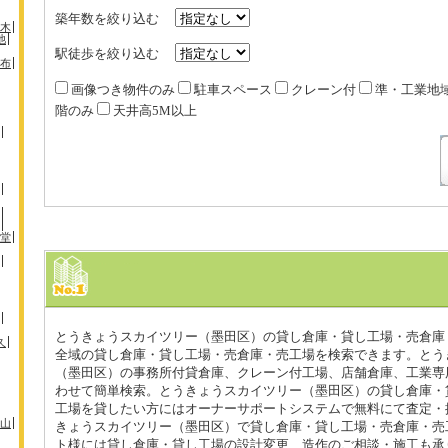
築年数を絞り込む
木
池
駅徒歩を絞り込む
布
画像つき物件のみ
駐車スペース
クレーン付
準・工業地
階のみ
天井高5M以上
堂
とうきょうスカイツリー（墨田区）の貸し倉庫・貸し工場・売倉庫
久
全域の貸し倉庫・貸し工場・売倉庫・売工場を検索できます。とう
（墨田区）の事務所付貸倉庫、クレーン付工場、店舗倉庫、工業専
わせて簡単検索。とうきょうスカイツリー（墨田区）の貸し倉庫・
工場を貸したい方にはオーナーサポートシステムで無料にて査定・
山
きょうスカイツリー（墨田区）で貸し倉庫・貸し工場・売倉庫・売
ト様には貸し倉庫・貸し工場の設計変更、造作のご相談・施工も承