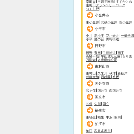
南町田
玉川学園前
すずかけ台
南町田グランベリーパーク
つくし野
小金井市
東小金井
武蔵小金井
新小金井
小平市
小川
新小平
花小金井
一橋学園
小平
鷹の台
青梅街道
日野市
日野
豊田
甲州街道
南平
高幡不動
平山城址公園
百草園
万願寺
多摩動物公園
東村山市
東村山
久米川
秋津
新秋津
武蔵大和
西武園
八坂
国分寺市
恋ヶ窪
国分寺
西国分寺
国立市
谷保
矢川
国立
福生市
東福生
福生
牛浜
熊川
狛江市
狛江
和泉多摩川