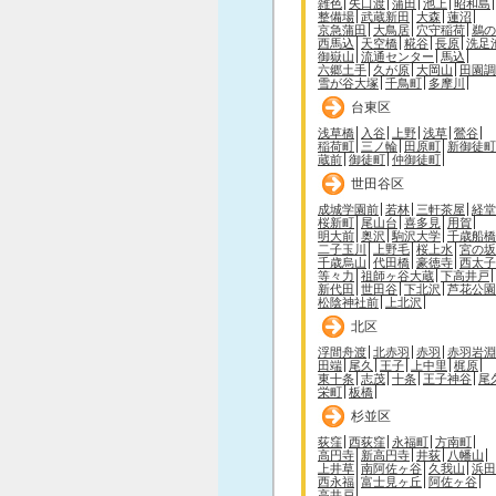
雑色
矢口渡
蒲田
池上
昭和島
整備場
武蔵新田
大森
蓮沼
京急蒲田
大鳥居
穴守稲荷
鵜の
西馬込
天空橋
糀谷
長原
洗足
御嶽山
流通センター
馬込
六郷土手
久が原
大岡山
田園調
雪が谷大塚
千鳥町
多摩川
台東区
浅草橋
入谷
上野
浅草
鶯谷
稲荷町
三ノ輪
田原町
新御徒町
蔵前
御徒町
仲御徒町
世田谷区
成城学園前
若林
三軒茶屋
経堂
桜新町
尾山台
喜多見
用賀
明大前
奥沢
駒沢大学
千歳船橋
二子玉川
上野毛
桜上水
宮の坂
千歳烏山
代田橋
豪徳寺
西太子
等々力
祖師ヶ谷大蔵
下高井戸
新代田
世田谷
下北沢
芦花公園
松陰神社前
上北沢
北区
浮間舟渡
北赤羽
赤羽
赤羽岩淵
田端
尾久
王子
上中里
梶原
東十条
志茂
十条
王子神谷
尾
栄町
板橋
杉並区
荻窪
西荻窪
永福町
方南町
高円寺
新高円寺
井荻
八幡山
上井草
南阿佐ヶ谷
久我山
浜田
西永福
富士見ヶ丘
阿佐ヶ谷
高井戸