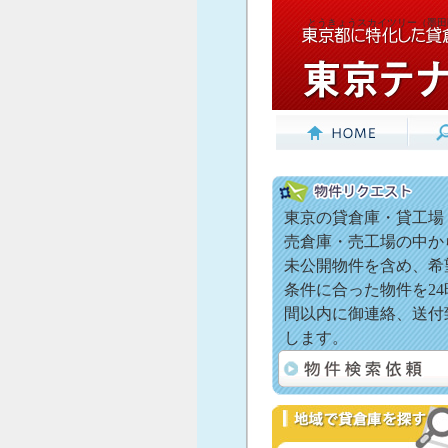
とうきょうスカイツリー（墨田
東京の貸倉庫・貸工場
売倉庫・売工場の中か
未公開物件を含め、希
条件に合った物件を24
間以内に御連絡、送付
します。