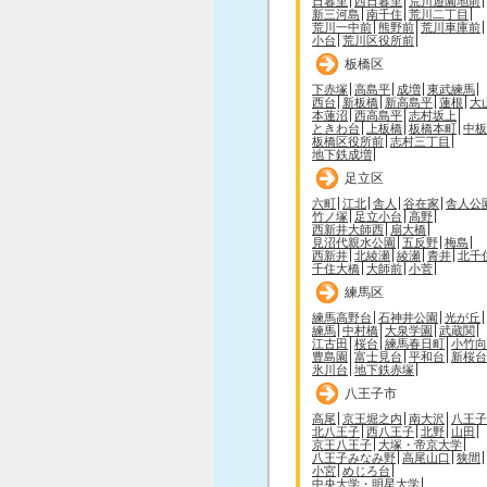
日暮里
西日暮里
荒川遊園地前
新三河島
南千住
荒川二丁目
荒川一中前
熊野前
荒川車庫前
小台
荒川区役所前
板橋区
下赤塚
高島平
成増
東武練馬
西台
新板橋
新高島平
蓮根
大
本蓮沼
西高島平
志村坂上
ときわ台
上板橋
板橋本町
中板
板橋区役所前
志村三丁目
地下鉄成増
足立区
六町
江北
舎人
谷在家
舎人公
竹ノ塚
足立小台
高野
西新井大師西
扇大橋
見沼代親水公園
五反野
梅島
西新井
北綾瀬
綾瀬
青井
北千
千住大橋
大師前
小菅
練馬区
練馬高野台
石神井公園
光が丘
練馬
中村橋
大泉学園
武蔵関
江古田
桜台
練馬春日町
小竹向
豊島園
富士見台
平和台
新桜台
氷川台
地下鉄赤塚
八王子市
高尾
京王堀之内
南大沢
八王子
北八王子
西八王子
北野
山田
京王八王子
大塚・帝京大学
八王子みなみ野
高尾山口
狭間
小宮
めじろ台
中央大学・明星大学