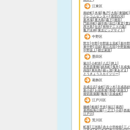
江東区
南砂町
木場
亀戸
大島
東陽町
テレコムセンター
清澄白河
新木場
東大島
森下
潮見
門前仲町
越中島
辰巳
東雲
豊
西大島
住吉
有明テニスの森
亀戸水神
東京ビッグサイト
中野区
野方
中野
中野富士見町
新中野
東中野
沼袋
新江古田
中野新橋
中野坂上
都立家政
墨田区
菊川
小村井
八広
押上
本所吾妻橋
錦糸町
曳舟
京成曳
両国
東向島
鐘ヶ淵
東あずま
とうきょうスカイツリー
葛飾区
京成立石
金町
四ツ木
京成高砂
新小岩
お花茶屋
青砥
新柴又
堀切菖蒲園
亀有
京成金町
江戸川区
篠崎
船堀
平井
瑞江
葛西
葛西臨海公園
一之江
小岩
西葛
江戸川
荒川区
町屋
三河島
赤土小学校前
三ノ