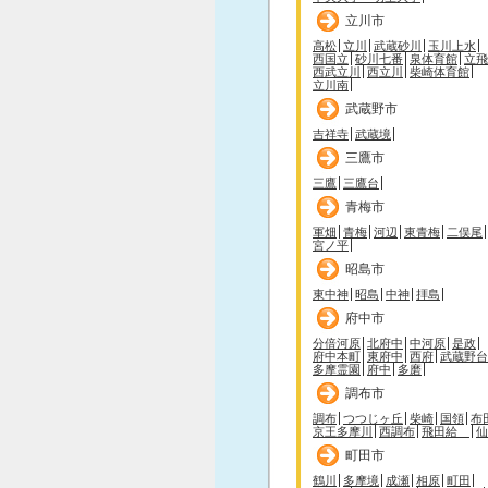
立川市
高松
立川
武蔵砂川
玉川上水
西国立
砂川七番
泉体育館
立飛
西武立川
西立川
柴崎体育館
立川南
武蔵野市
吉祥寺
武蔵境
三鷹市
三鷹
三鷹台
青梅市
軍畑
青梅
河辺
東青梅
二俣尾
宮ノ平
昭島市
東中神
昭島
中神
拝島
府中市
分倍河原
北府中
中河原
是政
府中本町
東府中
西府
武蔵野台
多摩霊園
府中
多磨
調布市
調布
つつじヶ丘
柴崎
国領
布
京王多摩川
西調布
飛田給
仙
町田市
鶴川
多摩境
成瀬
相原
町田