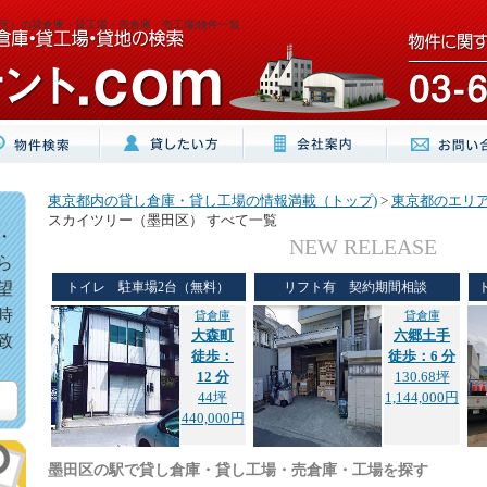
区）の貸倉庫・貸工場・売倉庫・売工場|物件一覧
東京都内の貸し倉庫・貸し工場の情報満載（トップ)
>
東京都のエリ
スカイツリー（墨田区） すべて一覧
・
NEW RELEASE
ら
望
トイレ 駐車場2台（無料）
リフト有 契約期間相談
時
貸倉庫
貸倉庫
大森町
六郷土手
致
徒歩：
徒歩：6 分
12 分
130.68坪
44坪
1,144,000円
440,000円
墨田区の駅で貸し倉庫・貸し工場・売倉庫・工場を探す