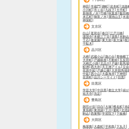
神田
半蔵門
麹町
岩本町
淡路
小川町
市ヶ谷
九段下
大手町
新御茶ノ水
竹橋
秋葉原
飯田橋
末広町
御茶ノ水
溜池山王
水道
神保町
文京区
白山
茗荷谷
春日
江戸川橋
護国寺
本郷三丁目
湯島
本駒込
千石
後楽園
東大前
新大塚
根
千駄木
品川区
大崎
武蔵小山
旗の台
青物横丁
大井町
戸越銀座
不動前
五反田
大崎広小路
北品川
戸越
新馬場
鮫洲
西大井
天王洲アイル
立会
荏原中延
戸越公園
大井競馬場
中延
西小山
大森海岸
下神明
荏原町
品川シーサイド
目黒
目黒区
学芸大学
中目黒
都立大学
緑が
祐天寺
洗足
豊島区
雑司が谷
目白
大塚
椎名町
池
東長崎
東池袋
千川
要町
北池
駒込
西巣鴨
学習院下
下板橋
大田区
梅屋敷
大森町
平和島
下丸子