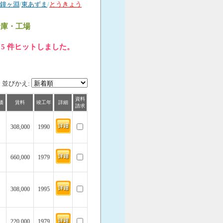
鐘ヶ淵
/
東あずま
/
とうきょう
倉庫・工場
5 件ヒットしました。
並びかえ:
資料
価
賃料
竣工年
詳細
請求
308,000
1990
660,000
1979
308,000
1995
220,000
1979