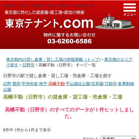
高幡不動（日野市）の貸倉庫・貸工場・売倉庫・売工場|物件一覧
M
東京都内の貸し倉庫・貸し工場の情報満載（トップ)
>
東京都のエリア
で探す
>
日野市
> 高幡不動（日野市） すべて一覧
日野市の駅で貸し倉庫・貸し工場・売倉庫・工場を探す
日野
/
豊田
/
甲州街道
/
南平
/
高幡不動
/
平山城址公園
/
百草園
/
万願寺
/
多摩動物
公園
高幡不動（日野市）
の貸倉庫・貸工場・売倉庫・工場
高幡不動（日野市）のすべてのデータが 1 件ヒットしまし
た。
1
件中 1件から1件まで表示