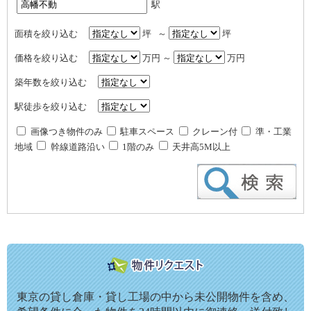
駅
面積を絞り込む
坪 ～
坪
価格を絞り込む
万円 ～
万円
築年数を絞り込む
駅徒歩を絞り込む
画像つき物件のみ
駐車スペース
クレーン付
準・工業
地域
幹線道路沿い
1階のみ
天井高5M以上
東京の貸し倉庫・貸し工場の中から未公開物件を含め、