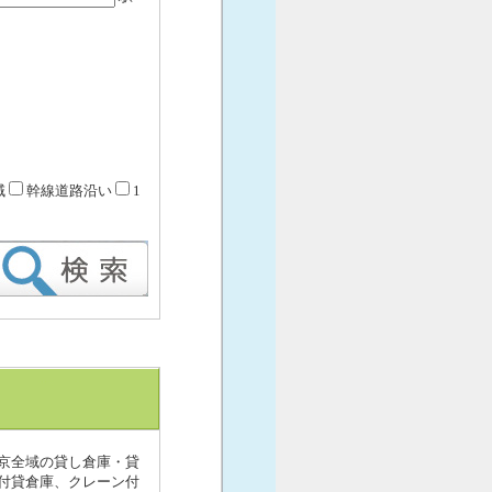
域
幹線道路沿い
1
京全域の貸し倉庫・貸
付貸倉庫、クレーン付