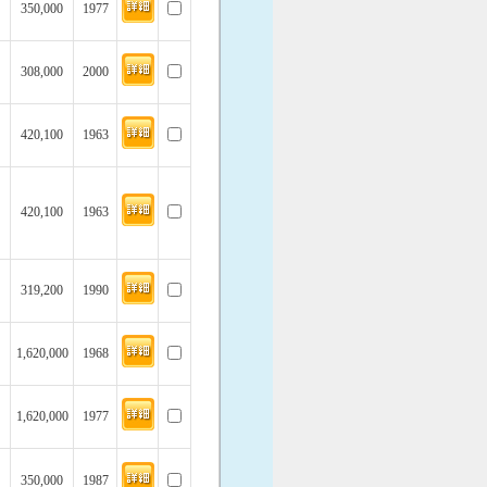
350,000
1977
308,000
2000
420,100
1963
420,100
1963
319,200
1990
1,620,000
1968
1,620,000
1977
350,000
1987