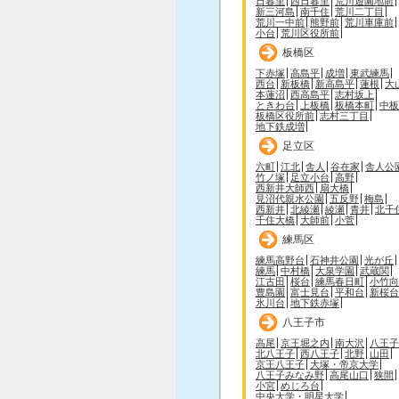
日暮里
西日暮里
荒川遊園地前
新三河島
南千住
荒川二丁目
荒川一中前
熊野前
荒川車庫前
小台
荒川区役所前
板橋区
下赤塚
高島平
成増
東武練馬
西台
新板橋
新高島平
蓮根
大
本蓮沼
西高島平
志村坂上
ときわ台
上板橋
板橋本町
中板
板橋区役所前
志村三丁目
地下鉄成増
足立区
六町
江北
舎人
谷在家
舎人公
竹ノ塚
足立小台
高野
西新井大師西
扇大橋
見沼代親水公園
五反野
梅島
西新井
北綾瀬
綾瀬
青井
北千
千住大橋
大師前
小菅
練馬区
練馬高野台
石神井公園
光が丘
練馬
中村橋
大泉学園
武蔵関
江古田
桜台
練馬春日町
小竹向
豊島園
富士見台
平和台
新桜台
氷川台
地下鉄赤塚
八王子市
高尾
京王堀之内
南大沢
八王子
北八王子
西八王子
北野
山田
京王八王子
大塚・帝京大学
八王子みなみ野
高尾山口
狭間
小宮
めじろ台
中央大学・明星大学