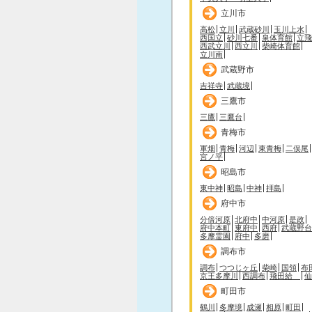
立川市
高松
立川
武蔵砂川
玉川上水
西国立
砂川七番
泉体育館
立飛
西武立川
西立川
柴崎体育館
立川南
武蔵野市
吉祥寺
武蔵境
三鷹市
三鷹
三鷹台
青梅市
軍畑
青梅
河辺
東青梅
二俣尾
宮ノ平
昭島市
東中神
昭島
中神
拝島
府中市
分倍河原
北府中
中河原
是政
府中本町
東府中
西府
武蔵野台
多摩霊園
府中
多磨
調布市
調布
つつじヶ丘
柴崎
国領
布
京王多摩川
西調布
飛田給
仙
町田市
鶴川
多摩境
成瀬
相原
町田