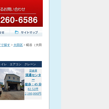
アで探す
>
大田区
> 糀谷（大田
トイレ エアコン クレーン
貸倉庫
流通センタ
ー
徒歩：45 分
82.52坪
2,160,000円