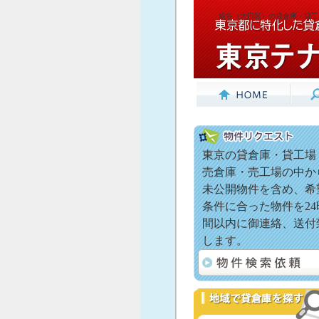
糀谷（大田区）の貸倉庫・貸工
東京の貸倉庫・貸工場
売倉庫・売工場の中か
未公開物件を含め、希
条件に合った物件を24
間以内に御連絡、送付
します。