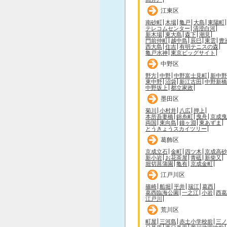
江東区
南砂町
木場
亀戸
大島
東陽町
テレコムセンター
清澄白河
新木場
東大島
森下
潮見
門前仲町
越中島
辰巳
東雲
豊
西大島
住吉
有明テニスの森
亀戸水神
東京ビッグサイト
中野区
野方
中野
中野富士見町
新中野
東中野
沼袋
新江古田
中野新橋
中野坂上
都立家政
墨田区
菊川
小村井
八広
押上
本所吾妻橋
錦糸町
曳舟
京成曳
両国
東向島
鐘ヶ淵
東あずま
とうきょうスカイツリー
葛飾区
京成立石
金町
四ツ木
京成高砂
新小岩
お花茶屋
青砥
新柴又
堀切菖蒲園
亀有
京成金町
江戸川区
篠崎
船堀
平井
瑞江
葛西
葛西臨海公園
一之江
小岩
西葛
江戸川
荒川区
町屋
三河島
赤土小学校前
三ノ