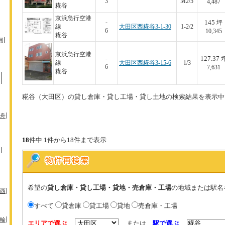
3
M2/5
4,487
糀谷
京浜急行空港
145
-
坪
線
大田区西糀谷3-1-30
1-2/2
6
10,345
糀谷
洲
京浜急行空港
127.37
-
線
大田区西糀谷3-15-6
1/3
6
7,631
糀谷
糀谷（大田区）の貸し倉庫・貸し工場・貸し土地の検索結果を表示中
舟
18
件中 1件から18件まで表示
希望の
貸し倉庫・貸し工場・貸地・売倉庫・工場
の地域または駅名
西
すべて
貸倉庫
貸工場
貸地
売倉庫・工場
輪
エリアで選ぶ
または
駅で選ぶ