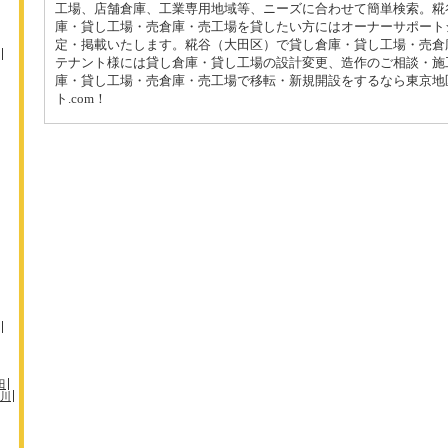
工場、店舗倉庫、工業専用地域等、ニーズに合わせて簡単検索。糀
庫・貸し工場・売倉庫・売工場を貸したい方にはオーナーサポート
定・掲載いたします。糀谷（大田区）で貸し倉庫・貸し工場・売倉
テナント様には貸し倉庫・貸し工場の設計変更、造作のご相談・施
庫・貸し工場・売倉庫・売工場で移転・新規開設をするなら東京地
ト.com！
田
川