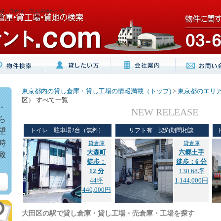
場・売倉庫・売工場|物件一覧
東京都内の貸し倉庫・貸し工場の情報満載（トップ)
>
東京都のエリ
区） すべて一覧
・
NEW RELEASE
ら
望
トイレ 駐車場2台（無料）
リフト有 契約期間相談
時
貸倉庫
貸倉庫
大森町
六郷土手
致
徒歩：
徒歩：6 分
12 分
130.68坪
44坪
1,144,000円
440,000円
大田区の駅で貸し倉庫・貸し工場・売倉庫・工場を探す