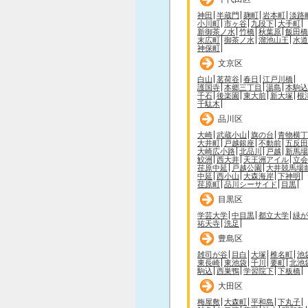
神田
半蔵門
麹町
岩本町
淡路
小川町
市ヶ谷
九段下
大手町
新御茶ノ水
竹橋
秋葉原
飯田橋
末広町
御茶ノ水
溜池山王
水道
神保町
文京区
白山
茗荷谷
春日
江戸川橋
護国寺
本郷三丁目
湯島
本駒込
千石
後楽園
東大前
新大塚
根
千駄木
品川区
大崎
武蔵小山
旗の台
青物横丁
大井町
戸越銀座
不動前
五反田
大崎広小路
北品川
戸越
新馬場
鮫洲
西大井
天王洲アイル
立会
荏原中延
戸越公園
大井競馬場
中延
西小山
大森海岸
下神明
荏原町
品川シーサイド
目黒
目黒区
学芸大学
中目黒
都立大学
緑が
祐天寺
洗足
豊島区
雑司が谷
目白
大塚
椎名町
池
東長崎
東池袋
千川
要町
北池
駒込
西巣鴨
学習院下
下板橋
大田区
梅屋敷
大森町
平和島
下丸子