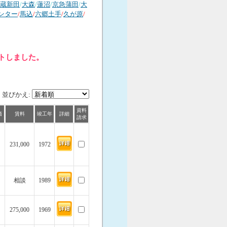
蔵新田
/
大森
/
蓮沼
/
京急蒲田
/
大
ンター
/
馬込
/
六郷土手
/
久が原
/
ットしました。
並びかえ:
資料
価
賃料
竣工年
詳細
請求
231,000
1972
相談
1989
275,000
1969