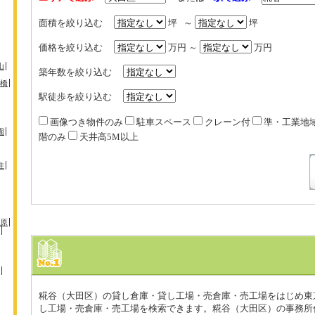
面積を絞り込む
坪 ～
坪
価格を絞り込む
万円 ～
万円
山
築年数を絞り込む
橋
駅徒歩を絞り込む
画像つき物件のみ
駐車スペース
クレーン付
準・工業地
園
階のみ
天井高5M以上
住
原
糀谷（大田区）の貸し倉庫・貸し工場・売倉庫・売工場をはじめ東
し工場・売倉庫・売工場を検索できます。糀谷（大田区）の事務所