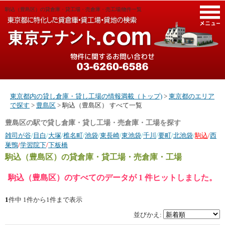
駒込（豊島区）の貸倉庫・貸工場・売倉庫・売工場|物件一覧
M
東京都内の貸し倉庫・貸し工場の情報満載（トップ)
>
東京都のエリア
で探す
>
豊島区
> 駒込（豊島区） すべて一覧
豊島区の駅で貸し倉庫・貸し工場・売倉庫・工場を探す
雑司が谷
/
目白
/
大塚
/
椎名町
/
池袋
/
東長崎
/
東池袋
/
千川
/
要町
/
北池袋
/
駒込
/
西
巣鴨
/
学習院下
/
下板橋
駒込（豊島区）
の貸倉庫・貸工場・売倉庫・工場
駒込（豊島区）のすべてのデータが 1 件ヒットしました。
1
件中 1件から1件まで表示
並びかえ: