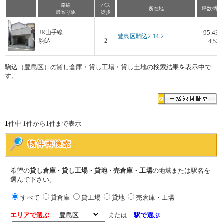
路線
バス
所在地
坪数/坪
最寄り駅
徒歩
95.43
JR山手線
-
豊島区駒込2-14-2
駒込
2
4,527
駒込（豊島区）の貸し倉庫・貸し工場・貸し土地の検索結果を表示中で
す。
1
件中 1件から1件まで表示
希望の
貸し倉庫・貸し工場・貸地・売倉庫・工場
の地域または駅名を
選んで下さい。
すべて
貸倉庫
貸工場
貸地
売倉庫・工場
エリアで選ぶ
または
駅で選ぶ