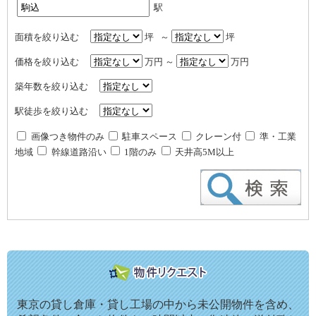
駅
面積を絞り込む
坪 ～
坪
価格を絞り込む
万円 ～
万円
築年数を絞り込む
駅徒歩を絞り込む
画像つき物件のみ
駐車スペース
クレーン付
準・工業
地域
幹線道路沿い
1階のみ
天井高5M以上
東京の貸し倉庫・貸し工場の中から未公開物件を含め、