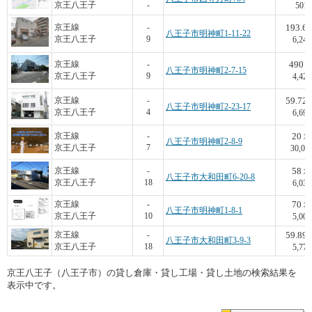
京王八王子
-
501
193.6
京王線
-
八王子市明神町1-11-22
京王八王子
9
6,243
490
京王線
-
八王子市明神町2-7-15
京王八王子
9
4,428
59.72
京王線
-
八王子市明神町2-23-17
京王八王子
4
6,698
20
京王線
-
坪
八王子市明神町2-8-9
京王八王子
7
30,00
58
京王線
-
坪
八王子市大和田町6-20-8
京王八王子
18
6,034
70
京王線
-
坪
八王子市明神町1-8-1
京王八王子
10
5,000
59.89
京王線
-
八王子市大和田町3-9-3
京王八王子
18
5,771
京王八王子（八王子市）の貸し倉庫・貸し工場・貸し土地の検索結果を
表示中です。