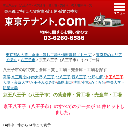
京王八王子（八王子市）の貸倉庫・貸工場・売倉庫・売工場|物件一覧
M
東京都内の貸し倉庫・貸し工場の情報満載（トップ)
>
東京都のエリア
で探す
>
八王子市
> 京王八王子（八王子市） すべて一覧
八王子市の駅で貸し倉庫・貸し工場・売倉庫・工場を探す
高尾
/
京王堀之内
/
南大沢
/
八王子
/
北八王子
/
西八王子
/
北野
/
山田
/
京王八王子
/
大塚・帝京大学
/
八王子みなみ野
/
高尾山口
/
狭間
/
小宮
/
めじろ台
/
中央大学・
明星大学
京王八王子（八王子市）
の貸倉庫・貸工場・売倉庫・工場
京王八王子（八王子市）のすべてのデータが 14 件ヒットし
ました。
14
件中 1件から14件まで表示