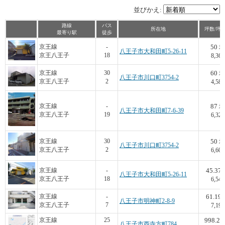
並びかえ:
路線
バス
所在地
坪数/坪
最寄り駅
徒歩
50
京王線
-
坪
八王子市大和田町5-26-11
京王八王子
18
8,360
60
京王線
30
坪
八王子市川口町3754-2
京王八王子
2
4,583
87
京王線
-
坪
八王子市大和田町7-6-39
京王八王子
19
6,322
50
京王線
30
坪
八王子市川口町3754-2
京王八王子
2
6,600
45.37
京王線
-
八王子市大和田町5-26-11
京王八王子
18
6,546
61.19
京王線
-
八王子市明神町2-8-9
京王八王子
7
7,191
998.25
京王線
25
八王子市西寺方町784