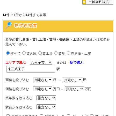
14
件中 1件から14件まで表示
希望の
貸し倉庫・貸し工場・貸地・売倉庫・工場
の地域または駅名を
選んで下さい。
すべて
貸倉庫
貸工場
貸地
売倉庫・工場
エリアで選ぶ
または
駅で選ぶ
駅
面積を絞り込む
坪 ～
坪
価格を絞り込む
万円 ～
万円
築年数を絞り込む
駅徒歩を絞り込む