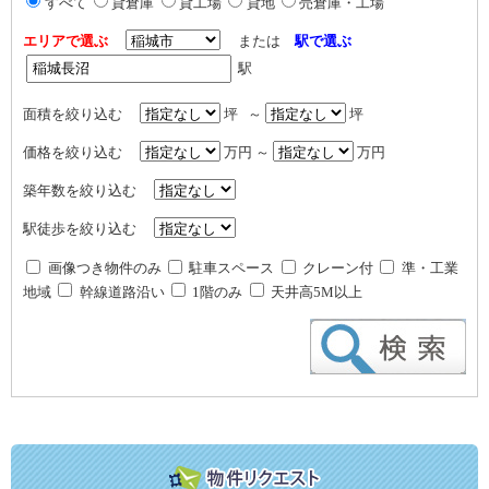
すべて
貸倉庫
貸工場
貸地
売倉庫・工場
エリアで選ぶ
または
駅で選ぶ
駅
面積を絞り込む
坪 ～
坪
価格を絞り込む
万円 ～
万円
築年数を絞り込む
駅徒歩を絞り込む
画像つき物件のみ
駐車スペース
クレーン付
準・工業
地域
幹線道路沿い
1階のみ
天井高5M以上