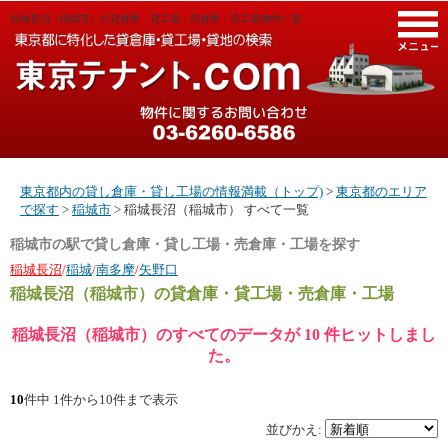
稲城長沼（稲城市）の貸倉庫・貸工場・売倉庫・売工場|物件一覧
M
東京都内の貸し倉庫・貸し工場の情報満載（トップ)
>
東京都のエリア
で探す
>
稲城市
> 稲城長沼（稲城市） すべて一覧
稲城市の駅で貸し倉庫・貸し工場・売倉庫・工場を探す
稲城長沼
/
稲城
/
南多摩
/
矢野口
稲城長沼（稲城市）
の貸倉庫・貸工場・売倉庫・工場
稲城長沼（稲城市）のすべてのデータが 10 件ヒットしまし
た。
10
件中 1件から10件まで表示
並びかえ: