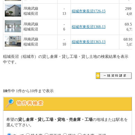
299
JR南武線
-
稲城市東長沼1726-15
稲城長沼
13
4,696
69.5
JR南武線
-
稲城市東長沼1368-13
稲城長沼
6
6,715
68.91
JR南武線
-
稲城市東長沼1363-13
稲城長沼
10
5,079
稲城長沼（稲城市）の貸し倉庫・貸し工場・貸し土地の検索結果を表示
中です。
10
件中 1件から10件まで表示
希望の
貸し倉庫・貸し工場・貸地・売倉庫・工場
の地域または駅名を
選んで下さい。