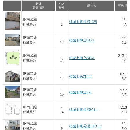
路線
バス
所在地
坪数/坪
最寄り駅
徒歩
48
JR南武線
-
坪
稲城市東長沼1039
稲城長沼
2
4,583
122.3
JR南武線
-
稲城市押立843-1
稲城長沼
12
2,453
215.17
JR南武線
-
稲城市押立843-1
稲城長沼
14
2,045
102.18
JR南武線
-
稲城市矢野口2
稲城長沼
12
5,872
93.7
JR南武線
-
稲城市押立351
稲城長沼
10
3,735
72.28
JR南武線
-
稲城市東長沼951-1
稲城長沼
14
4,566
69
JR南武線
-
坪
稲城市東長沼1363-12
稲城長沼
6
5,009