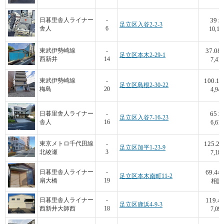
39
日暮里舎人ライナー
-
足立区入谷2-2-3
舎人
6
10,15
37.08
東武伊勢崎線
-
足立区本木2-29-1
西新井
14
7,416
100.14
東武伊勢崎線
-
足立区島根2-30-22
梅島
20
4,943
65
日暮里舎人ライナー
-
足立区入谷7-16-23
舎人
16
6,615
125.23
東京メトロ千代田線
-
足立区加平1-23-9
北綾瀬
3
7,187
69.44
日暮里舎人ライナー
-
足立区本木南町11-2
扇大橋
19
相談
119.4
日暮里舎人ライナー
-
足立区鹿浜4-9-3
西新井大師西
18
7,094