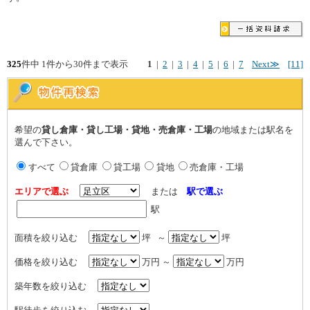
325
件中 1件から30件まで表示
1
|
2
|
3
|
4
|
5
|
6
|
7
Next≫
[11]
希望の
貸し倉庫・貸し工場・貸地・売倉庫・工場
の地域または駅名を
選んで下さい。
すべて
貸倉庫
貸工場
貸地
売倉庫・工場
エリアで選ぶ
または
駅で選ぶ
駅
面積を絞り込む
坪 ～
坪
価格を絞り込む
万円 ～
万円
築年数を絞り込む