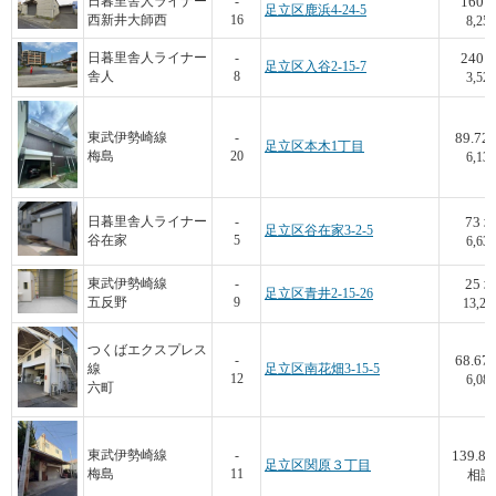
160
日暮里舎人ライナー
-
足立区鹿浜4-24-5
西新井大師西
16
8,250
240
日暮里舎人ライナー
-
足立区入谷2-15-7
舎人
8
3,529
89.72
東武伊勢崎線
-
足立区本木1丁目
梅島
20
6,130
73
日暮里舎人ライナー
-
足立区谷在家3-2-5
谷在家
5
6,630
25
東武伊勢崎線
-
足立区青井2-15-26
五反野
9
13,20
つくばエクスプレス
68.67
-
線
足立区南花畑3-15-5
12
6,087
六町
139.86
東武伊勢崎線
-
足立区関原３丁目
梅島
11
相談