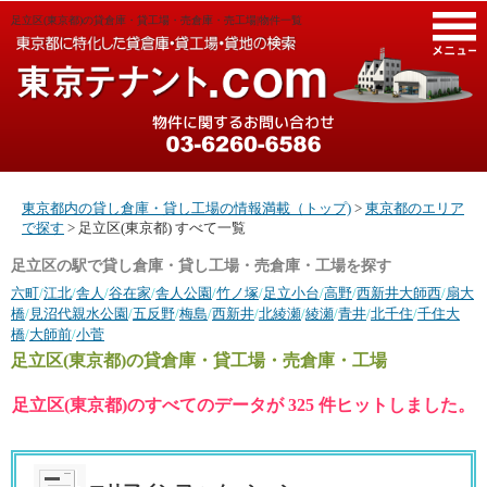
足立区(東京都)の貸倉庫・貸工場・売倉庫・売工場|物件一覧
M
東京都内の貸し倉庫・貸し工場の情報満載（トップ)
>
東京都のエリア
で探す
> 足立区(東京都) すべて一覧
足立区の駅で貸し倉庫・貸し工場・売倉庫・工場を探す
六町
/
江北
/
舎人
/
谷在家
/
舎人公園
/
竹ノ塚
/
足立小台
/
高野
/
西新井大師西
/
扇大
橋
/
見沼代親水公園
/
五反野
/
梅島
/
西新井
/
北綾瀬
/
綾瀬
/
青井
/
北千住
/
千住大
橋
/
大師前
/
小菅
足立区(東京都)
の貸倉庫・貸工場・売倉庫・工場
足立区(東京都)のすべてのデータが 325 件ヒットしました。