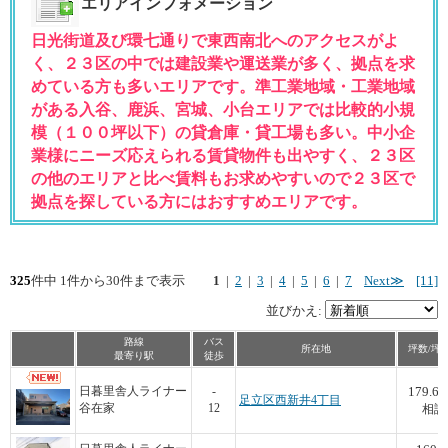
エリアインフォメーション
日光街道及び環七通りで東西南北へのアクセスがよ
く、２３区の中では建設業や運送業が多く、拠点を求
めている方も多いエリアです。準工業地域・工業地域
がある入谷、鹿浜、宮城、小台エリアでは比較的小規
模（１００坪以下）の貸倉庫・貸工場も多い。中小企
業様にニーズ応えられる賃貸物件も出やすく、２３区
の他のエリアと比べ賃料もお求めやすいので２３区で
拠点を探している方にはおすすめエリアです。
325
件中 1件から30件まで表示
1
|
2
|
3
|
4
|
5
|
6
|
7
Next≫
[11]
並びかえ:
路線
バス
所在地
坪数/坪
最寄り駅
徒歩
179.68
日暮里舎人ライナー
-
足立区西新井4丁目
谷在家
12
相談