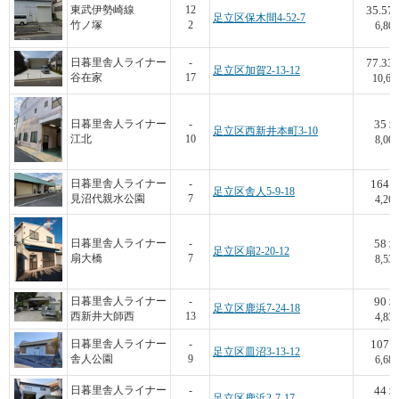
35.57
東武伊勢崎線
12
足立区保木間4-52-7
竹ノ塚
2
6,803
77.33
日暮里舎人ライナー
-
足立区加賀2-13-12
谷在家
17
10,66
35
日暮里舎人ライナー
-
足立区西新井本町3-10
江北
10
8,000
164
日暮里舎人ライナー
-
足立区舎人5-9-18
見沼代親水公園
7
4,268
58
日暮里舎人ライナー
-
足立区扇2-20-12
扇大橋
7
8,534
90
日暮里舎人ライナー
-
足立区鹿浜7-24-18
西新井大師西
13
4,833
107
日暮里舎人ライナー
-
足立区皿沼3-13-12
舎人公園
9
6,682
44
日暮里舎人ライナー
-
足立区鹿浜2-7-17