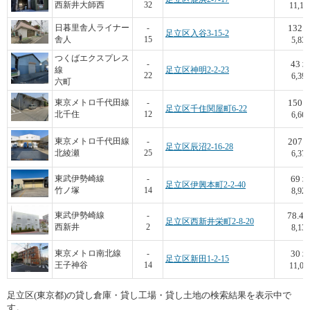
西新井大師西
32
11,18
132
日暮里舎人ライナー
-
足立区入谷3-15-2
舎人
15
5,833
つくばエクスプレス
43
-
線
足立区神明2-2-23
22
6,395
六町
150
東京メトロ千代田線
-
足立区千住関屋町6-22
北千住
12
6,667
207
東京メトロ千代田線
-
足立区辰沼2-16-28
北綾瀬
25
6,377
69
東武伊勢崎線
-
足立区伊興本町2-2-40
竹ノ塚
14
8,928
78.4
東武伊勢崎線
-
足立区西新井栄町2-8-20
西新井
2
8,138
30
東京メトロ南北線
-
足立区新田1-2-15
王子神谷
14
11,00
足立区(東京都)の貸し倉庫・貸し工場・貸し土地の検索結果を表示中で
す。