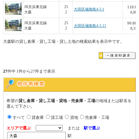
118.6
JR京浜東北線
25
大田区城南島4-5-1
大森
2
6,998
99.86
JR京浜東北線
25
大田区城南島4-5-11
大森
2
8,312
大森駅の貸し倉庫・貸し工場・貸し土地の検索結果を表示中です。
27
件中 1件から27件まで表示
希望の
貸し倉庫・貸し工場・貸地・売倉庫・工場
の地域または駅名を
選んで下さい。
すべて
貸倉庫
貸工場
貸地
売倉庫・工場
エリアで選ぶ
または
駅で選ぶ
駅