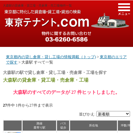
大森駅の貸倉庫・貸工場・売倉庫・売工場|物件一覧
M
東京都内の貸し倉庫・貸し工場の情報満載（トップ)
>
東京都のエリア
で探す
> 大森駅 すべて一覧
大森駅の駅で貸し倉庫・貸し工場・売倉庫・工場を探す
大森駅
の貸倉庫・貸工場・売倉庫・工場
大森駅のすべてのデータが 27 件ヒットしました。
27
件中 1件から27件まで表示
並びかえ:
路線
バス
所在地
坪数/坪
最寄り駅
徒歩