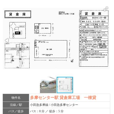
多摩センター駅 貸倉庫工場 一棟貸
物件名
沿線／駅
小田急多摩線 / 小田急多摩センター
バス／徒歩
バス：8 分 ／ 徒歩：5 分