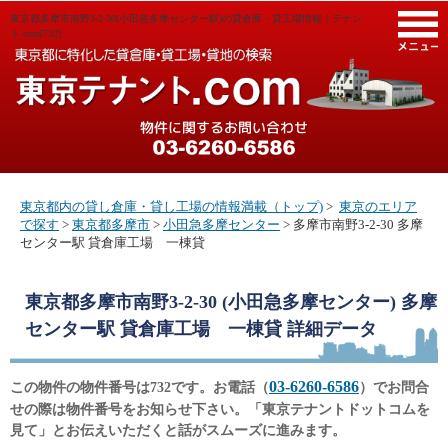
東京都多摩市南野3-2-30(小田急多摩センター駅)の貸倉庫・貸工場情報｜テナン
M
ト.com[732]
東京都内の貸し倉庫・貸し工場の情報満載（トップ)
>
東京のエリア
で探す
>
東京都多摩市
>
小田急多摩センター
> 多摩市南野3-2-30 多摩
センター駅 貸倉庫工場 一棟貸
東京都多摩市南野3-2-30 (小田急多摩センター) 多摩
センター駅 貸倉庫工場 一棟貸
詳細データ
03-6260-6586
この物件の物件番号は732です。お電話（
）でお問合
せの際は物件番号をお知らせ下さい。「東京テナントドットコムを
見て」とお伝えいただくと話がスムーズに進みます。