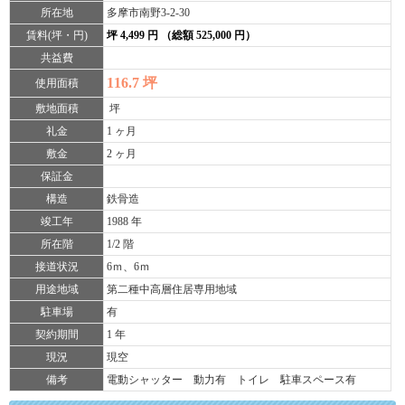
所在地
多摩市南野3-2-30
賃料(坪・円)
坪 4,499 円 （総額 525,000 円）
共益費
116.7 坪
使用面積
敷地面積
坪
礼金
1 ヶ月
敷金
2 ヶ月
保証金
構造
鉄骨造
竣工年
1988 年
所在階
1/2 階
接道状況
6ｍ、6ｍ
用途地域
第二種中高層住居専用地域
駐車場
有
契約期間
1 年
現況
現空
備考
電動シャッター 動力有 トイレ 駐車スペース有