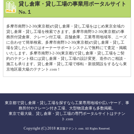
貸し倉庫・貸し工場の事業用ポータルサイト
No.１
多摩市南野3-2-30(東京都)の貸し倉庫・貸し工場をはじめ東京全域の
貸し倉庫・貸し工場を検索できます。多摩市南野3-2-30(東京都)の事
務所付貸倉庫、クレーン付工場、店舗倉庫、工業専用地域等、ニーズ
に合わせて簡単検索。多摩市南野3-2-30(東京都)の貸し倉庫・貸し工
場を貸したい方にはオーナーサポートシステムで無料にて査定・掲載
いたします。多摩市南野3-2-30(東京都)で貸し倉庫・貸し工場をご契
約のテナント様には貸し倉庫・貸し工場の設計変更、造作のご相談・
施工も承ります。貸し倉庫・貸し工場で移転・新規開設をするなら東
京地区最大級のテナント.com！
東京都で貸し倉庫・貸し工場を探すなら工業専用地域や広いヤード、事
務所付やクレーン付き工場、大型物流倉庫も多数掲載。
東京で最大級、貸し倉庫・貸し工場の専門ポータルサイトはテナン
ト.com
Copyright (C) 2018
東京版テナント.com. All Rights Reserved.