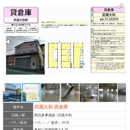
武蔵大和 貸倉庫
物件名
沿線／駅
西武多摩湖線 / 武蔵大和
バス／徒歩
バス：- ／ 徒歩：10 分
所在地
東村山市廻田町4-8-20