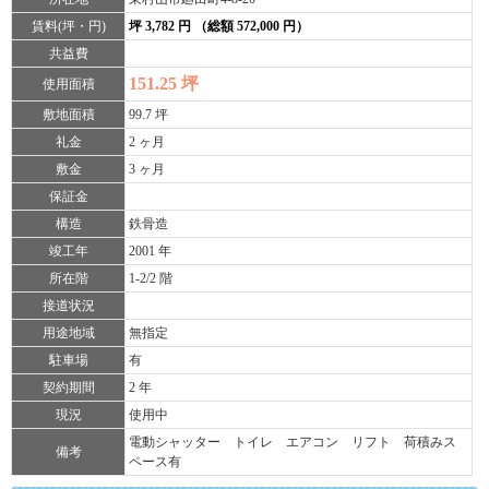
賃料(坪・円)
坪 3,782 円 （総額 572,000 円）
共益費
151.25 坪
使用面積
敷地面積
99.7 坪
礼金
2 ヶ月
敷金
3 ヶ月
保証金
構造
鉄骨造
竣工年
2001 年
所在階
1-2/2 階
接道状況
用途地域
無指定
駐車場
有
契約期間
2 年
現況
使用中
電動シャッター トイレ エアコン リフト 荷積みス
備考
ペース有