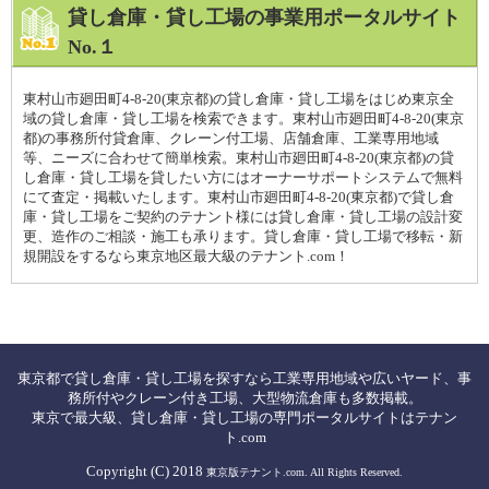
貸し倉庫・貸し工場の事業用ポータルサイト
No.１
東村山市廻田町4-8-20(東京都)の貸し倉庫・貸し工場をはじめ東京全
域の貸し倉庫・貸し工場を検索できます。東村山市廻田町4-8-20(東京
都)の事務所付貸倉庫、クレーン付工場、店舗倉庫、工業専用地域
等、ニーズに合わせて簡単検索。東村山市廻田町4-8-20(東京都)の貸
し倉庫・貸し工場を貸したい方にはオーナーサポートシステムで無料
にて査定・掲載いたします。東村山市廻田町4-8-20(東京都)で貸し倉
庫・貸し工場をご契約のテナント様には貸し倉庫・貸し工場の設計変
更、造作のご相談・施工も承ります。貸し倉庫・貸し工場で移転・新
規開設をするなら東京地区最大級のテナント.com！
東京都で貸し倉庫・貸し工場を探すなら工業専用地域や広いヤード、事
務所付やクレーン付き工場、大型物流倉庫も多数掲載。
東京で最大級、貸し倉庫・貸し工場の専門ポータルサイトはテナン
ト.com
Copyright (C) 2018
東京版テナント.com. All Rights Reserved.