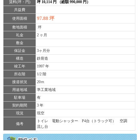
賃料(坪・円)
坪 10,114 円 （総額 990,000 円）
共益費
97.88 坪
使用面積
敷地面積
坪
礼金
2 ヶ月
敷金
保証金
3ヶ月分
構造
鉄骨造
竣工年
1997 年
所在階
1/2 階
接道状況
20ｍ
用途地域
準工業地域
駐車場
有
契約期間
3 年
現況
現空
トイレ 電動シャッター P4台（トラック可） 空調
備考
流し台