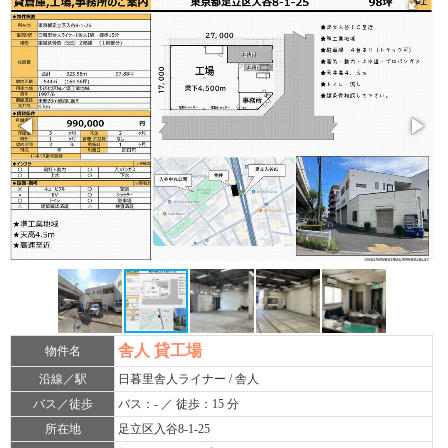
舎人 貸工場
物件名
沿線／駅
日暮里舎人ライナー / 舎人
バス／徒歩
バス：- ／ 徒歩：15 分
所在地
足立区入谷8-1-25