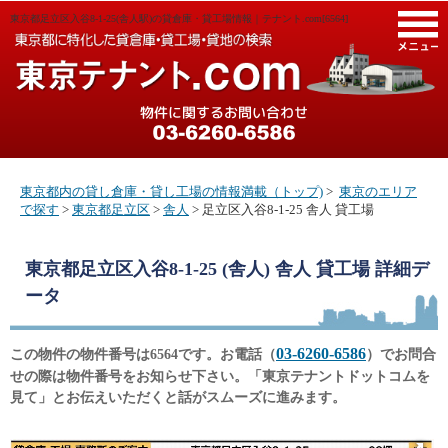
東京都足立区入谷8-1-25(舎人駅)の貸倉庫・貸工場情報｜テナント.com[6564]
M
東京都内の貸し倉庫・貸し工場の情報満載（トップ)
>
東京のエリア
で探す
>
東京都足立区
>
舎人
> 足立区入谷8-1-25 舎人 貸工場
東京都足立区入谷8-1-25 (舎人) 舎人 貸工場
詳細デ
ータ
03-6260-6586
この物件の物件番号は6564です。お電話（
）でお問合
せの際は物件番号をお知らせ下さい。「東京テナントドットコムを
見て」とお伝えいただくと話がスムーズに進みます。