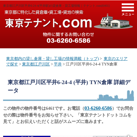
東京都江戸川区平井6-24-4(平井駅)の貸倉庫・貸工場情報｜テナント.com[6461]
M
東京都内の貸し倉庫・貸し工場の情報満載（トップ)
>
東京のエリア
で探す
>
東京都江戸川区
>
平井
> 江戸川区平井6-24-4 TYN倉庫
東京都江戸川区平井6-24-4 (平井) TYN倉庫
詳細デ
ータ
03-6260-6586
この物件の物件番号は6461です。お電話（
）でお問合
せの際は物件番号をお知らせ下さい。「東京テナントドットコムを
見て」とお伝えいただくと話がスムーズに進みます。