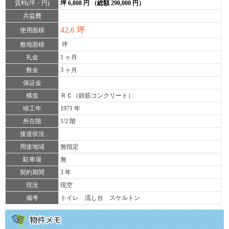
賃料(坪・円)
坪 6,808 円 （総額 290,000 円）
共益費
42.6 坪
使用面積
敷地面積
坪
礼金
1 ヶ月
敷金
3 ヶ月
保証金
構造
ＲＣ（鉄筋コンクリート）
竣工年
1971 年
所在階
1/2 階
接道状況
用途地域
無指定
駐車場
無
契約期間
3 年
現況
現空
備考
トイレ 流し台 スケルトン