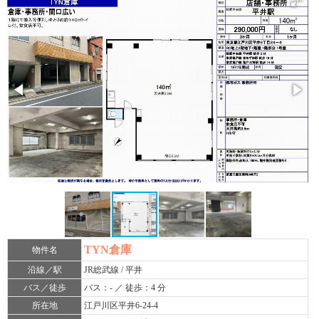
TYN倉庫
物件名
沿線／駅
JR総武線 / 平井
バス／徒歩
バス：- ／ 徒歩：4 分
所在地
江戸川区平井6-24-4