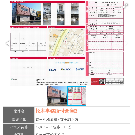
松木事務所付倉庫B
物件名
沿線／駅
京王相模原線 / 京王堀之内
バス／徒歩
バス：- ／ 徒歩：19 分
所在地
八王子市松木51-7