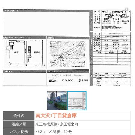
南大沢1丁目貸倉庫
物件名
沿線／駅
京王相模原線 / 京王堀之内
バス／徒歩
バス：- ／ 徒歩：10 分