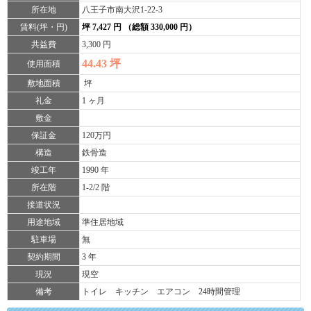
所在地
八王子市南大沢1-22-3
賃料(坪・円)
坪 7,427 円 （総額 330,000 円）
共益費
3,300 円
44.43 坪
使用面積
敷地面積
坪
礼金
1 ヶ月
敷金
保証金
120万円
構造
鉄骨造
竣工年
1990 年
所在階
1-2/2 階
接道状況
用途地域
準住居地域
駐車場
無
契約期間
3 年
現況
現空
備考
トイレ キッチン エアコン 24時間管理