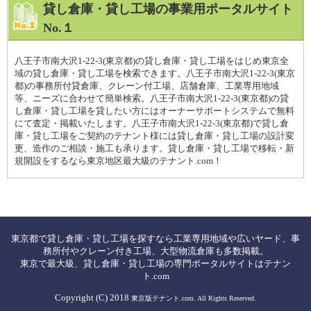
貸し倉庫・貸し工場の事業用ポータルサイト
No.１
八王子市南大沢1-22-3(東京都)の貸し倉庫・貸し工場をはじめ東京全
域の貸し倉庫・貸し工場を検索できます。八王子市南大沢1-22-3(東京
都)の事務所付貸倉庫、クレーン付工場、店舗倉庫、工業専用地域
等、ニーズに合わせて簡単検索。八王子市南大沢1-22-3(東京都)の貸
し倉庫・貸し工場を貸したい方にはオーナーサポートシステムで無料
にて査定・掲載いたします。八王子市南大沢1-22-3(東京都)で貸し倉
庫・貸し工場をご契約のテナント様には貸し倉庫・貸し工場の設計変
更、造作のご相談・施工も承ります。貸し倉庫・貸し工場で移転・新
規開設をするなら東京地区最大級のテナント.com！
東京都で貸し倉庫・貸し工場を探すなら工業専用地域や広いヤード、事
務所付やクレーン付き工場、大型物流倉庫も多数掲載。
東京で最大級、貸し倉庫・貸し工場の専門ポータルサイトはテナン
ト.com
Copyright (C) 2018
東京版テナント.com. All Rights Reserved.