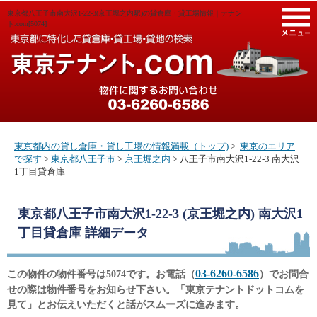
東京都八王子市南大沢1-22-3(京王堀之内駅)の貸倉庫・貸工場情報｜テナン
M
ト.com[5074]
東京都内の貸し倉庫・貸し工場の情報満載（トップ)
>
東京のエリア
で探す
>
東京都八王子市
>
京王堀之内
> 八王子市南大沢1-22-3 南大沢
1丁目貸倉庫
東京都八王子市南大沢1-22-3 (京王堀之内) 南大沢1
丁目貸倉庫
詳細データ
03-6260-6586
この物件の物件番号は5074です。お電話（
）でお問合
せの際は物件番号をお知らせ下さい。「東京テナントドットコムを
見て」とお伝えいただくと話がスムーズに進みます。