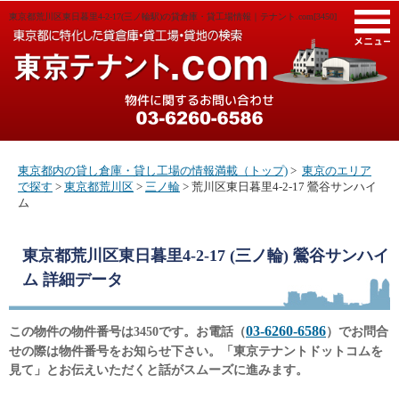
東京都荒川区東日暮里4-2-17(三ノ輪駅)の貸倉庫・貸工場情報｜テナント.com[3450]
M
東京都内の貸し倉庫・貸し工場の情報満載（トップ)
>
東京のエリア
で探す
>
東京都荒川区
>
三ノ輪
> 荒川区東日暮里4-2-17 鶯谷サンハイ
ム
東京都荒川区東日暮里4-2-17 (三ノ輪) 鶯谷サンハイ
ム
詳細データ
03-6260-6586
この物件の物件番号は3450です。お電話（
）でお問合
せの際は物件番号をお知らせ下さい。「東京テナントドットコムを
見て」とお伝えいただくと話がスムーズに進みます。