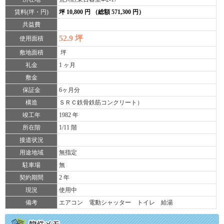
賃料(坪・円)
坪 10,800 円 （総額 571,300 円）
共益費
52.9 坪
使用面積
敷地面積
坪
礼金
1 ヶ月
敷金
保証金
6ヶ月分
構造
ＳＲＣ鉄骨鉄筋コンクリート）
竣工年
1982 年
所在階
1/11 階
接道状況
用途地域
無指定
駐車場
無
契約期間
2 年
現況
使用中
備考
エアコン 電動シャッター トイレ 給湯