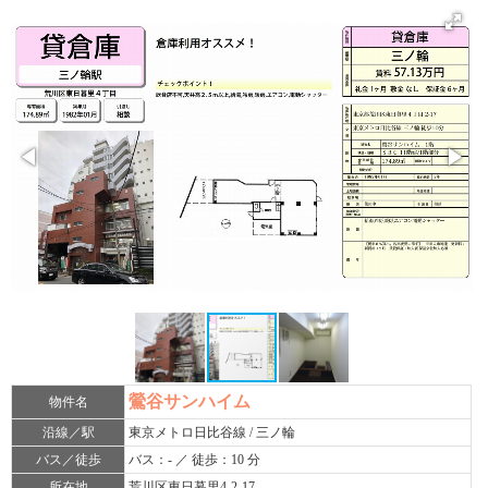
鶯谷サンハイム
物件名
沿線／駅
東京メトロ日比谷線 / 三ノ輪
バス／徒歩
バス：- ／ 徒歩：10 分
所在地
荒川区東日暮里4-2-17