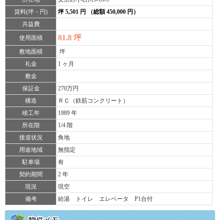
賃料(坪・円)
坪 5,501 円 （総額 450,000 円）
共益費
81.8 坪
使用面積
敷地面積
坪
礼金
1 ヶ月
敷金
保証金
270万円
構造
ＲＣ（鉄筋コンクリート）
竣工年
1989 年
所在階
1/4 階
接道状況
角地
用途地域
無指定
駐車場
有
契約期間
2 年
現況
現空
備考
給湯 トイレ エレベータ P1台付