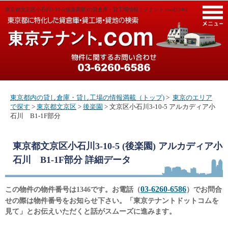
東京都文京区小石川3-10-5(後楽園駅)の貸倉庫・貸工場情報｜テナント.com[1346]
M
東京都内の貸し倉庫・貸し工場の情報満載（トップ)
>
東京のエリア
で探す
>
東京都文京区
>
後楽園
> 文京区小石川3-10-5 アルカディア小
石川 B1-1F部分
東京都文京区小石川3-10-5 (後楽園) アルカディア小
石川 B1-1F部分
詳細データ
03-6260-6586
この物件の物件番号は1346です。お電話（
）でお問合
せの際は物件番号をお知らせ下さい。「東京テナントドットコムを
見て」とお伝えいただくと話がスムーズに進みます。