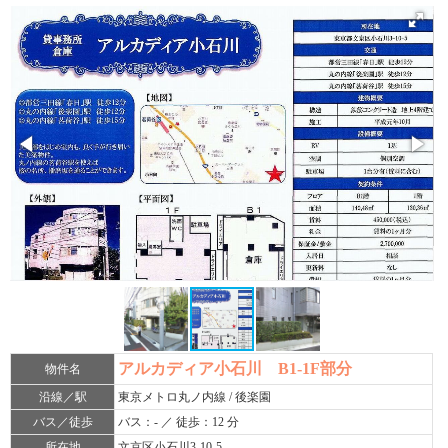
アルカディア小石川 B1-1F部分
物件名
沿線／駅
東京メトロ丸ノ内線 / 後楽園
バス／徒歩
バス：- ／ 徒歩：12 分
所在地
文京区小石川3-10-5