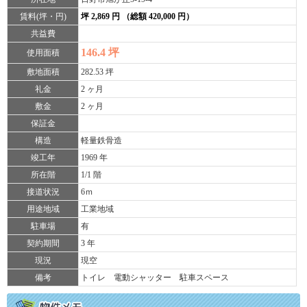
賃料(坪・円)
坪 2,869 円 （総額 420,000 円）
共益費
146.4 坪
使用面積
敷地面積
282.53 坪
礼金
2 ヶ月
敷金
2 ヶ月
保証金
構造
軽量鉄骨造
竣工年
1969 年
所在階
1/1 階
接道状況
6ｍ
用途地域
工業地域
駐車場
有
契約期間
3 年
現況
現空
備考
トイレ 電動シャッター 駐車スペース