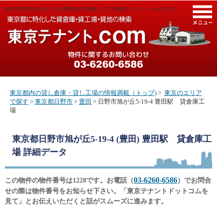
東京都日野市旭が丘5-19-4(豊田駅)の貸倉庫・貸工場情報｜テナント.com[1228]
M
東京都内の貸し倉庫・貸し工場の情報満載（トップ)
>
東京のエリア
で探す
>
東京都日野市
>
豊田
> 日野市旭が丘5-19-4 豊田駅 貸倉庫工
場
東京都日野市旭が丘5-19-4 (豊田) 豊田駅 貸倉庫工
場
詳細データ
03-6260-6586
この物件の物件番号は1228です。お電話（
）でお問合
せの際は物件番号をお知らせ下さい。「東京テナントドットコムを
見て」とお伝えいただくと話がスムーズに進みます。