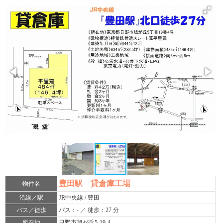
豊田駅 貸倉庫工場
物件名
沿線／駅
JR中央線 / 豊田
バス／徒歩
バス：- ／ 徒歩：27 分
所在地
日野市旭が丘5-19-4